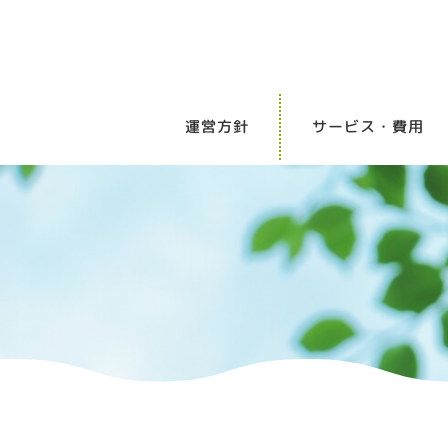
運営⽅針
サービス・費⽤