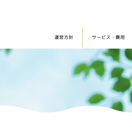
運営⽅針
サービス・費⽤